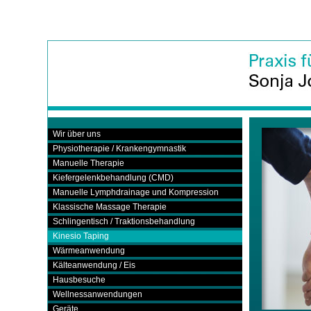
Wir über uns
Physiotherapie / Krankengymnastik
Manuelle Therapie
Kiefergelenkbehandlung (CMD)
Manuelle Lymphdrainage und Kompression
Klassische Massage Therapie
Schlingentisch / Traktionsbehandlung
Kinesio Taping
Wärmeanwendung
Kälteanwendung / Eis
Hausbesuche
Wellnessanwendungen
Geräte