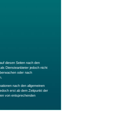
 auf diesen Seiten nach den
als Diensteanbieter jedoch nicht
u überwachen oder nach
n.
mationen nach den allgemeinen
jedoch erst ab dem Zeitpunkt der
rden von entsprechenden
nhalte wir keinen Einfluss haben.
rnehmen. Für die Inhalte der
ten verantwortlich. Die verlinkten
töße überprüft. Rechtswidrige