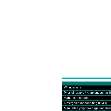
Wir über uns
Physiotherapie / Krankengymnasti
Manuelle Therapie
Kiefergelenkbehandlung (CMD)
Manuelle Lymphdrainage und Kom