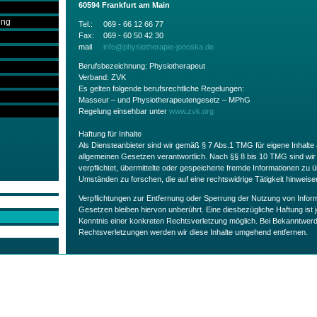
60594 Frankfurt am Main
ung
Tel.:
069 - 66 12 66 77
Fax:
069 - 60 50 42 30
mail
info@physiotherapie-jonoska.de
Berufsbezeichnung: Physiotherapeut
Verband: ZVK
Es gelten folgende berufsrechtliche Regelungen:
Masseur – und Physiotherapeutengesetz – MPhG
Regelung einsehbar unter
www.zvk.org
Haftung für Inhalte
Als Diensteanbieter sind wir gemäß § 7 Abs.1 TMG für eigene Inhalte
allgemeinen Gesetzen verantwortlich. Nach §§ 8 bis 10 TMG sind wir 
verpflichtet, übermittelte oder gespeicherte fremde Informationen z
Umständen zu forschen, die auf eine rechtswidrige Tätigkeit hinweise
Verpflichtungen zur Entfernung oder Sperrung der Nutzung von Infor
Gesetzen bleiben hiervon unberührt. Eine diesbezügliche Haftung ist 
Kenntnis einer konkreten Rechtsverletzung möglich. Bei Bekanntwe
Rechtsverletzungen werden wir diese Inhalte umgehend entfernen.
Haftung für Links
Unser Angebot enthält Links zu externen Websites Dritter, auf deren I
Deshalb können wir für diese fremden Inhalte auch keine Gewähr übe
verlinkten Seiten ist stets der jeweilige Anbieter oder Betreiber der Sei
Seiten wurden zum Zeitpunkt der Verlinkung auf mögliche Rechtsvers
Inhalte waren zum Zeitpunkt der Verlinkung nicht erkennbar.